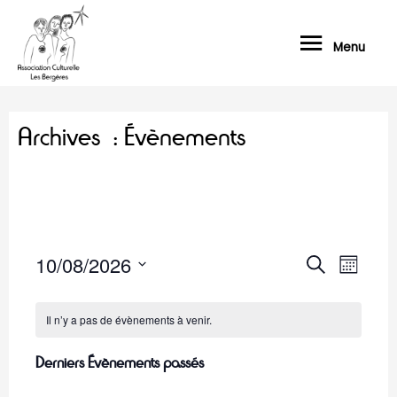
Menu
Archives :
Évènements
10/08/2026
N
R
R
M
e
a
e
S
o
c
v
i
é
c
Il n’y a pas de évènements à venir.
h
s
i
l
e
h
g
Derniers Évènements passés
r
e
e
a
c