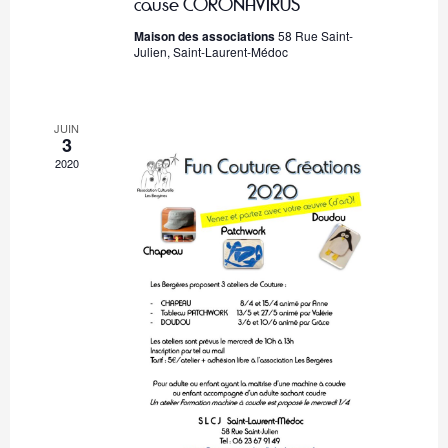
.
cause CORONAVIRUS
o
e
Maison des associations
58 Rue Saint-
n
n
Julien, Saint-Laurent-Médoc
t
d
e
JUIN
v
3
2020
u
e
s
É
v
è
n
e
m