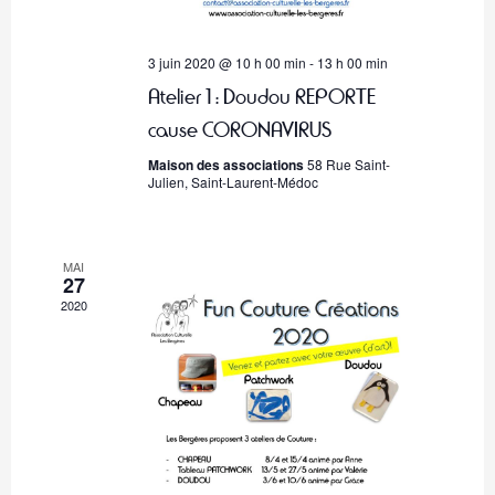
e
n
3 juin 2020 @ 10 h 00 min
-
13 h 00 min
t
Atelier 1 : Doudou REPORTE
s
cause CORONAVIRUS
Maison des associations
58 Rue Saint-
Julien, Saint-Laurent-Médoc
MAI
27
2020