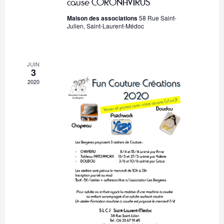
.
cause CORONAVIRUS
o
e
Maison des associations
58 Rue Saint-
n
n
Julien, Saint-Laurent-Médoc
t
d
e
JUIN
v
3
2020
u
e
s
É
v
è
n
e
m