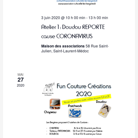
e
n
3 juin 2020 @ 10 h 00 min
-
13 h 00 min
t
Atelier 1 : Doudou REPORTE
s
cause CORONAVIRUS
Maison des associations
58 Rue Saint-
Julien, Saint-Laurent-Médoc
MAI
27
2020