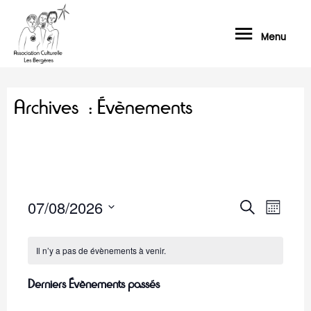
Menu
Archives :
Évènements
07/08/2026
N
R
R
M
e
a
e
S
o
c
v
i
é
c
Il n’y a pas de évènements à venir.
h
s
i
l
e
h
g
Derniers Évènements passés
r
e
e
a
c